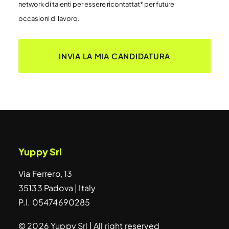
network di talenti per essere ricontattat* per future
occasioni di lavoro.
Yuppy Srl
Via Ferrero, 13
35133 Padova | Italy
P.I. 05474690285
© 2026 Yuppy Srl | All right reserved