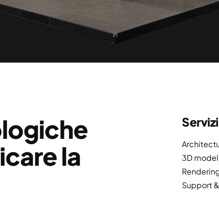
ologiche
Servizi
Architect
icare la
3D model
Renderin
Support &