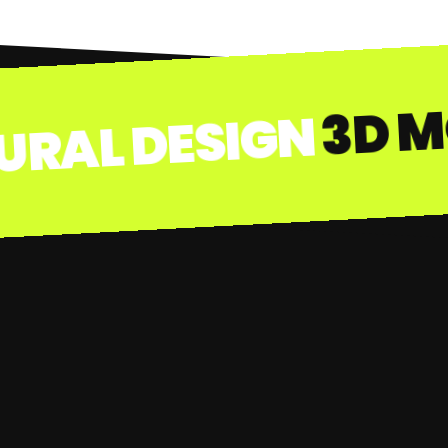
-
TECTURAL DESIGN
-
-
-
-
-
-
-
-
-
-
-
-