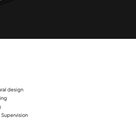
ural design
ing
g
 Supervision