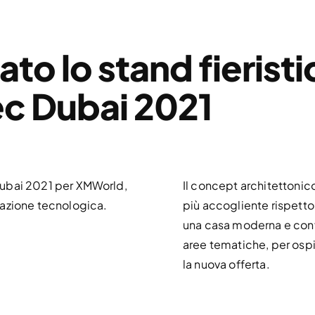
to lo stand fierist
sec Dubai 2021
c Dubai 2021 per XMWorld,
Il concept architettonico
vazione tecnologica.
più accogliente rispetto
una casa moderna e confo
aree tematiche, per osp
la nuova offerta.